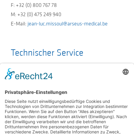
F: +32 (0) 800 767 78
M: +32 (0) 475 249 940
E-Mail:
jean-luc.missoul@arseus-medical.be
Technischer Service
Munich Surgical Imaging GmbH
Hotline: +49 (0)89 9974274-44
E-Mail:
service@munichimaging.de
Geschäftszeiten:
Mo. – Fr. 8:00 – 18:00 (CET)