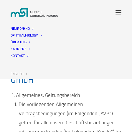
NEURO/HNO
OPHTHALMOLOGY
ÜBER UNS
ALLGEMEINE
KARRIERE
VERTRAGSBEDINGUNGEN
KONTAKT
der Munich Surgical Imaging
ENGLISH
GmbH
Allgemeines, Geltungsbereich
Die vorliegenden Allgemeinen
Vertragsbedingungen (im Folgenden „AVB“)
gelten für alle unsere Geschäftsbeziehungen
mit unseren Kunden (im Folgenden „Kunde“) im