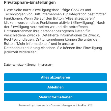
ausschließliches Nutzungsrecht, das endet,
sobald das Vertragsverhältnis abgewickelt ist.
Jegliche darüber hinausgehende, nicht durch
zwingende Rechtsvorschriften gestattete
Nutzung und Verwertung, insbesondere die
Bearbeitung, die Vermietung, die Verbreitung
in körperlicher oder unkörperlicher Form und die
Vervielfältigung sind ohne vorherige schriftliche
Zustimmung unsererseits nicht erlaubt.
Rechte an der Software
Von uns (auf Datenträgern oder elektronisch)
überlassene Software genießt rechtlichen
Schutz. Urheber-, Patent-, Marken- und andere
Leistungsschutzrechte stehen uns selbst zu,